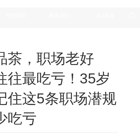
招贤纳士
联系我们
咨询客服
品茶，职场老好
往往最吃亏！35岁
记住这5条职场潜规
少吃亏