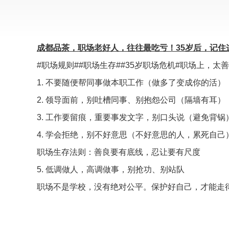
成都品茶，职场老好人，往往最吃亏！35岁后，记住
#职场规则##职场生存##35岁职场危机#职场上，
1. 不要随便帮同事做本职工作（做多了变成你的活）
2. 领导面前，别吐槽同事、别抱怨公司（隔墙有耳）
3. 工作要留痕，重要事发文字，别口头说（避免背锅
4. 学会拒绝，别不好意思（不好意思的人，累死自己
职场生存法则：善良要有底线，忍让要有尺度
5. 低调做人，高调做事，别抢功、别站队
职场不是学校，没有绝对公平。保护好自己，才能走